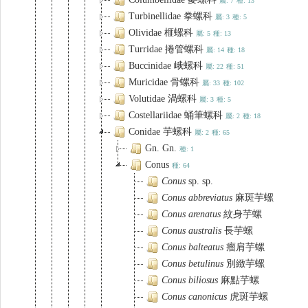
屬: 7
種: 13
Turbinellidae 拳螺科
屬: 3
種: 5
Olividae 榧螺科
屬: 5
種: 13
Turridae 捲管螺科
屬: 14
種: 18
Buccinidae 峨螺科
屬: 22
種: 51
Muricidae 骨螺科
屬: 33
種: 102
Volutidae 渦螺科
屬: 3
種: 5
Costellariidae 蛹筆螺科
屬: 2
種: 18
Conidae 芋螺科
屬: 2
種: 65
Gn. Gn.
種: 1
Conus
種: 64
Conus
sp. sp.
Conus
abbreviatus
麻斑芋螺
Conus
arenatus
紋身芋螺
Conus
australis
長芋螺
Conus
balteatus
瘤肩芋螺
Conus
betulinus
別緻芋螺
Conus
biliosus
麻點芋螺
Conus
canonicus
虎斑芋螺