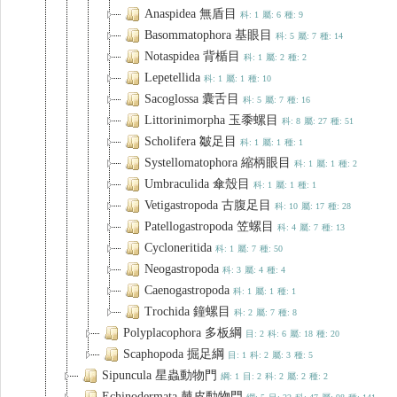
Anaspidea 無盾目
科: 1
屬: 6
種: 9
Basommatophora 基眼目
科: 5
屬: 7
種: 14
Notaspidea 背楯目
科: 1
屬: 2
種: 2
Lepetellida
科: 1
屬: 1
種: 10
Sacoglossa 囊舌目
科: 5
屬: 7
種: 16
Littorinimorpha 玉黍螺目
科: 8
屬: 27
種: 51
Scholifera 皺足目
科: 1
屬: 1
種: 1
Systellomatophora 縮柄眼目
科: 1
屬: 1
種: 2
Umbraculida 傘殼目
科: 1
屬: 1
種: 1
Vetigastropoda 古腹足目
科: 10
屬: 17
種: 28
Patellogastropoda 笠螺目
科: 4
屬: 7
種: 13
Cycloneritida
科: 1
屬: 7
種: 50
Neogastropoda
科: 3
屬: 4
種: 4
Caenogastropoda
科: 1
屬: 1
種: 1
Trochida 鐘螺目
科: 2
屬: 7
種: 8
Polyplacophora 多板綱
目: 2
科: 6
屬: 18
種: 20
Scaphopoda 掘足綱
目: 1
科: 2
屬: 3
種: 5
Sipuncula 星蟲動物門
綱: 1
目: 2
科: 2
屬: 2
種: 2
Echinodermata 棘皮動物門