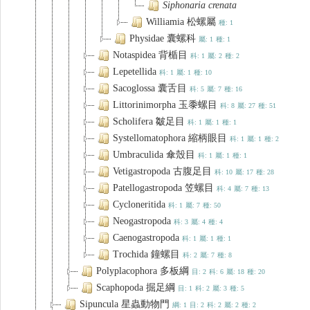
Siphonaria
crenata
Williamia 松螺屬
種: 1
Physidae 囊螺科
屬: 1
種: 1
Notaspidea 背楯目
科: 1
屬: 2
種: 2
Lepetellida
科: 1
屬: 1
種: 10
Sacoglossa 囊舌目
科: 5
屬: 7
種: 16
Littorinimorpha 玉黍螺目
科: 8
屬: 27
種: 51
Scholifera 皺足目
科: 1
屬: 1
種: 1
Systellomatophora 縮柄眼目
科: 1
屬: 1
種: 2
Umbraculida 傘殼目
科: 1
屬: 1
種: 1
Vetigastropoda 古腹足目
科: 10
屬: 17
種: 28
Patellogastropoda 笠螺目
科: 4
屬: 7
種: 13
Cycloneritida
科: 1
屬: 7
種: 50
Neogastropoda
科: 3
屬: 4
種: 4
Caenogastropoda
科: 1
屬: 1
種: 1
Trochida 鐘螺目
科: 2
屬: 7
種: 8
Polyplacophora 多板綱
目: 2
科: 6
屬: 18
種: 20
Scaphopoda 掘足綱
目: 1
科: 2
屬: 3
種: 5
Sipuncula 星蟲動物門
綱: 1
目: 2
科: 2
屬: 2
種: 2