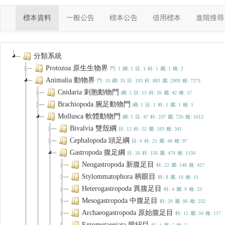
(current)
標本資料
一般公告
標本公告
借用標本
進階搜尋
分類系統
Protozoa 原生生物界
門: 1
綱: 1
目: 1
科: 1
屬: 1
種: 2
Animalia 動物界
門: 10
綱: 35
目: 193
科: 883
屬: 2909
種: 7273
Cnidaria 刺胞動物門
綱: 5
目: 13
科: 26
屬: 42
種: 57
Brachiopoda 腕足動物門
綱: 1
目: 1
科: 1
屬: 1
種: 1
Mollusca 軟體動物門
綱: 5
目: 47
科: 237
屬: 726
種: 1613
Bivalvia 雙殼綱
目: 12
科: 52
屬: 183
種: 341
Cephalopoda 頭足綱
目: 6
科: 21
屬: 48
種: 97
Gastropoda 腹足綱
目: 26
科: 156
屬: 474
種: 1150
Neogastropoda 新腹足目
科: 22
屬: 148
種: 427
Stylommatophora 柄眼目
科: 8
屬: 10
種: 11
Heterogastropoda 異腹足目
科: 4
屬: 9
種: 23
Mesogastropoda 中腹足目
科: 29
屬: 86
種: 232
Archaeogastropoda 原始腹足目
科: 11
屬: 50
種: 117
Entomotaeniata 腸紐目