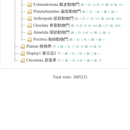
Echinodermata 棘皮動物門
綱: 5
目: 22
科: 47
屬: 98
種: 141
Platyhelminthes 扁形動物門
綱: 1
目: 1
科: 1
屬: 1
種: 1
Arthropoda 節肢動物門
綱: 5
目: 17
科: 153
屬: 499
種: 1055
Chordata 脊索動物門
綱: 10
目: 83
科: 404
屬: 1527
種: 4390
Annelida 環節動物門
綱: 1
目: 6
科: 11
屬: 12
種: 12
Porifera 海綿動物門
綱: 1
目: 1
科: 1
屬: 1
種: 1
Plantae 植物界
門: 3
綱: 5
目: 17
科: 34
屬: 63
種: 96
Display1 展示品1
門: 1
綱: 1
目: 1
科: 1
屬: 1
種: 1
Chromista 原藻界
門: 1
綱: 1
目: 5
科: 7
屬: 9
種: 12
Total visits:
2685215