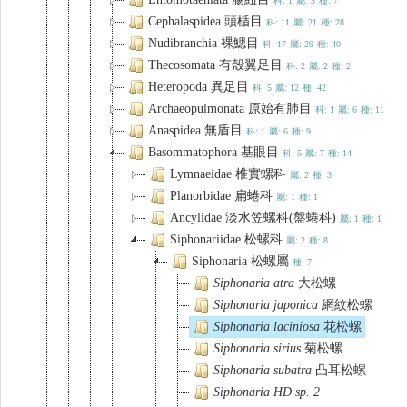
科: 1
屬: 5
種: 7
Cephalaspidea 頭楯目
科: 11
屬: 21
種: 28
Nudibranchia 裸鰓目
科: 17
屬: 29
種: 40
Thecosomata 有殼翼足目
科: 2
屬: 2
種: 2
Heteropoda 異足目
科: 5
屬: 12
種: 42
Archaeopulmonata 原始有肺目
科: 1
屬: 6
種: 11
Anaspidea 無盾目
科: 1
屬: 6
種: 9
Basommatophora 基眼目
科: 5
屬: 7
種: 14
Lymnaeidae 椎實螺科
屬: 2
種: 3
Planorbidae 扁蜷科
屬: 1
種: 1
Ancylidae 淡水笠螺科(盤蜷科)
屬: 1
種: 1
Siphonariidae 松螺科
屬: 2
種: 8
Siphonaria 松螺屬
種: 7
Siphonaria
atra
大松螺
Siphonaria
japonica
網紋松螺
Siphonaria
laciniosa
花松螺
Siphonaria
sirius
菊松螺
Siphonaria
subatra
凸耳松螺
Siphonaria
HD sp. 2