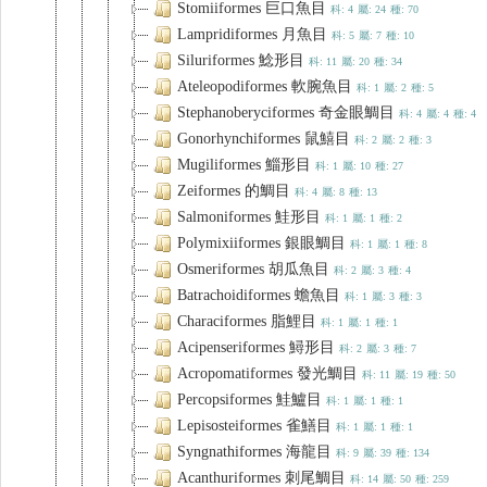
Stomiiformes 巨口魚目
科: 4
屬: 24
種: 70
Lampridiformes 月魚目
科: 5
屬: 7
種: 10
Siluriformes 鯰形目
科: 11
屬: 20
種: 34
Ateleopodiformes 軟腕魚目
科: 1
屬: 2
種: 5
Stephanoberyciformes 奇金眼鯛目
科: 4
屬: 4
種: 4
Gonorhynchiformes 鼠鱚目
科: 2
屬: 2
種: 3
Mugiliformes 鯔形目
科: 1
屬: 10
種: 27
Zeiformes 的鯛目
科: 4
屬: 8
種: 13
Salmoniformes 鮭形目
科: 1
屬: 1
種: 2
Polymixiiformes 銀眼鯛目
科: 1
屬: 1
種: 8
Osmeriformes 胡瓜魚目
科: 2
屬: 3
種: 4
Batrachoidiformes 蟾魚目
科: 1
屬: 3
種: 3
Characiformes 脂鯉目
科: 1
屬: 1
種: 1
Acipenseriformes 鱘形目
科: 2
屬: 3
種: 7
Acropomatiformes 發光鯛目
科: 11
屬: 19
種: 50
Percopsiformes 鮭鱸目
科: 1
屬: 1
種: 1
Lepisosteiformes 雀鱔目
科: 1
屬: 1
種: 1
Syngnathiformes 海龍目
科: 9
屬: 39
種: 134
Acanthuriformes 刺尾鯛目
科: 14
屬: 50
種: 259