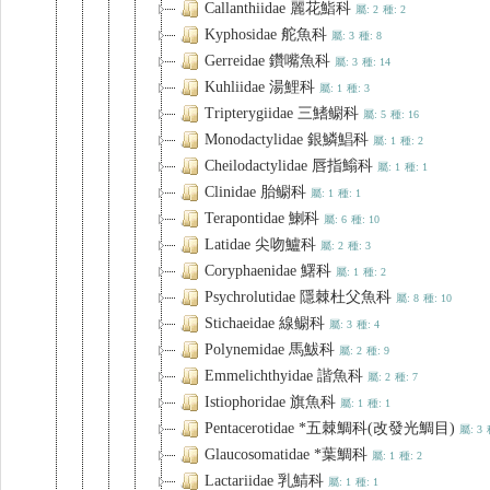
Callanthiidae 麗花鮨科
屬: 2
種: 2
Kyphosidae 舵魚科
屬: 3
種: 8
Gerreidae 鑽嘴魚科
屬: 3
種: 14
Kuhliidae 湯鯉科
屬: 1
種: 3
Tripterygiidae 三鰭鳚科
屬: 5
種: 16
Monodactylidae 銀鱗鯧科
屬: 1
種: 2
Cheilodactylidae 唇指䱵科
屬: 1
種: 1
Clinidae 胎鳚科
屬: 1
種: 1
Terapontidae 鯻科
屬: 6
種: 10
Latidae 尖吻鱸科
屬: 2
種: 3
Coryphaenidae 鱰科
屬: 1
種: 2
Psychrolutidae 隱棘杜父魚科
屬: 8
種: 10
Stichaeidae 線鳚科
屬: 3
種: 4
Polynemidae 馬鮁科
屬: 2
種: 9
Emmelichthyidae 諧魚科
屬: 2
種: 7
Istiophoridae 旗魚科
屬: 1
種: 1
Pentacerotidae *五棘鯛科(改發光鯛目)
屬: 3
Glaucosomatidae *葉鯛科
屬: 1
種: 2
Lactariidae 乳鯖科
屬: 1
種: 1