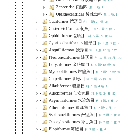
屬: 1
種: 1
Zaproridae 額鳚科
屬: 1
種: 1
Opisthocentridae 後棘魚科
屬: 1
種: 1
Gadiformes 鱈形目
科: 4
屬: 27
種: 98
Gasterosteiformes 刺魚目
科: 2
屬: 4
種: 7
Ophidiiformes 鼬魚目
科: 5
屬: 27
種: 52
Cyprinodontiformes 鱂形目
科: 1
屬: 3
種: 5
Anguilliformes 鰻形目
科: 13
屬: 80
種: 277
Pleuronectiformes 鰈形目
科: 10
屬: 59
種: 173
Beryciformes 金眼鯛目
科: 6
屬: 18
種: 69
Myctophiformes 燈籠魚目
科: 2
屬: 17
種: 50
Clupeiformes 鯡形目
科: 7
屬: 25
種: 68
Albuliformes 狐鰮目
科: 3
屬: 4
種: 7
Aulopiformes 仙女魚目
科: 9
屬: 24
種: 82
Argentiniformes 水珍魚目
科: 3
屬: 6
種: 14
Atheriniformes 銀漢魚目
科: 2
屬: 7
種: 13
Synbranchiformes 合鰓魚目
科: 2
屬: 5
種: 8
Osteoglossiformes 骨舌魚目
科: 2
屬: 3
種: 3
Elopiformes 海鰱目
科: 2
屬: 4
種: 6