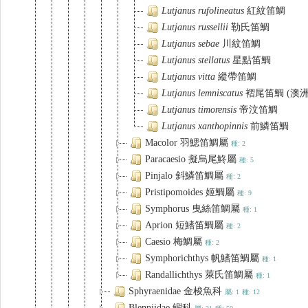
Lutjanus
rufolineatus
紅紋笛鯛
Lutjanus
russellii
勒氏笛鯛
Lutjanus
sebae
川紋笛鯛
Lutjanus
stellatus
星點笛鯛
Lutjanus
vitta
縱帶笛鯛
Lutjanus
lemniscatus
褶尾笛鯛 (澳洲
Lutjanus
timorensis
帝汶笛鯛
Lutjanus
xanthopinnis
前鱗笛鯛
Macolor 羽鰓笛鯛屬
種: 2
Paracaesio 擬烏尾鮗屬
種: 5
Pinjalo 斜鱗笛鯛屬
種: 2
Pristipomoides 姬鯛屬
種: 9
Symphorus 曳絲笛鯛屬
種: 1
Aprion 短鰭笛鯛屬
種: 2
Caesio 梅鯛屬
種: 2
Symphorichthys 帆鰭笛鯛屬
種: 1
Randallichthys 萊氏笛鯛屬
種: 1
Sphyraenidae 金梭魚科
屬: 1
種: 12
Blenniidae 鳚科