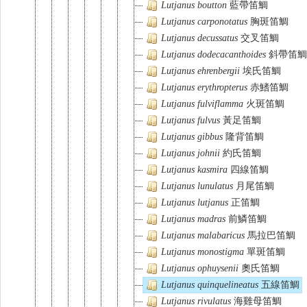
Lutjanus
boutton
藍帶笛鯛
Lutjanus
carponotatus
胸斑笛鯛
Lutjanus
decussatus
交叉笛鯛
Lutjanus
dodecacanthoides
斜帶笛鯛
Lutjanus
ehrenbergii
埃氏笛鯛
Lutjanus
erythropterus
赤鰭笛鯛
Lutjanus
fulviflamma
火斑笛鯛
Lutjanus
fulvus
黃足笛鯛
Lutjanus
gibbus
隆背笛鯛
Lutjanus
johnii
約氏笛鯛
Lutjanus
kasmira
四線笛鯛
Lutjanus
lunulatus
月尾笛鯛
Lutjanus
lutjanus
正笛鯛
Lutjanus
madras
前鱗笛鯛
Lutjanus
malabaricus
馬拉巴笛鯛
Lutjanus
monostigma
單斑笛鯛
Lutjanus
ophuysenii
奧氏笛鯛
Lutjanus
quinquelineatus
五線笛鯛
Lutjanus
rivulatus
海雞母笛鯛