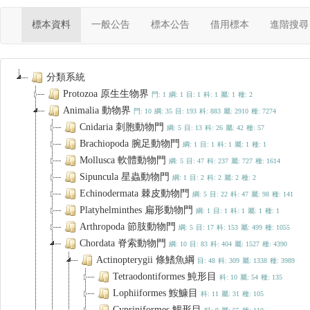
(current)
標本資料
一般公告
標本公告
借用標本
進階搜尋
分類系統
Protozoa 原生生物界
門: 1
綱: 1
目: 1
科: 1
屬: 1
種: 2
Animalia 動物界
門: 10
綱: 35
目: 193
科: 883
屬: 2910
種: 7274
Cnidaria 刺胞動物門
綱: 5
目: 13
科: 26
屬: 42
種: 57
Brachiopoda 腕足動物門
綱: 1
目: 1
科: 1
屬: 1
種: 1
Mollusca 軟體動物門
綱: 5
目: 47
科: 237
屬: 727
種: 1614
Sipuncula 星蟲動物門
綱: 1
目: 2
科: 2
屬: 2
種: 2
Echinodermata 棘皮動物門
綱: 5
目: 22
科: 47
屬: 98
種: 141
Platyhelminthes 扁形動物門
綱: 1
目: 1
科: 1
屬: 1
種: 1
Arthropoda 節肢動物門
綱: 5
目: 17
科: 153
屬: 499
種: 1055
Chordata 脊索動物門
綱: 10
目: 83
科: 404
屬: 1527
種: 4390
Actinopterygii 條鰭魚綱
目: 48
科: 309
屬: 1338
種: 3989
Tetraodontiformes 魨形目
科: 10
屬: 54
種: 135
Lophiiformes 鮟鱇目
科: 11
屬: 31
種: 105
Cypriniformes 鯉形目