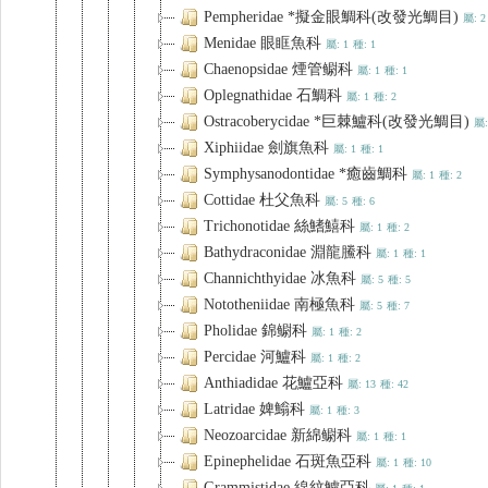
Pempheridae *擬金眼鯛科(改發光鯛目)
屬: 2
Menidae 眼眶魚科
屬: 1
種: 1
Chaenopsidae 煙管鳚科
屬: 1
種: 1
Oplegnathidae 石鯛科
屬: 1
種: 2
Ostracoberycidae *巨棘鱸科(改發光鯛目)
屬:
Xiphiidae 劍旗魚科
屬: 1
種: 1
Symphysanodontidae *癒齒鯛科
屬: 1
種: 2
Cottidae 杜父魚科
屬: 5
種: 6
Trichonotidae 絲鰭鱚科
屬: 1
種: 2
Bathydraconidae 淵龍鰧科
屬: 1
種: 1
Channichthyidae 冰魚科
屬: 5
種: 5
Nototheniidae 南極魚科
屬: 5
種: 7
Pholidae 錦鳚科
屬: 1
種: 2
Percidae 河鱸科
屬: 1
種: 2
Anthiadidae 花鱸亞科
屬: 13
種: 42
Latridae 婢䱵科
屬: 1
種: 3
Neozoarcidae 新綿鳚科
屬: 1
種: 1
Epinephelidae 石斑魚亞科
屬: 1
種: 10
Grammistidae 線紋鱸亞科