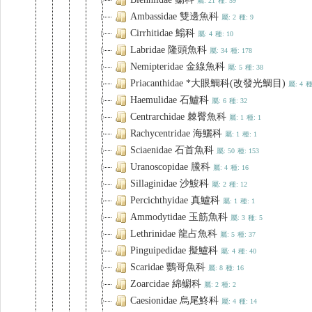
屬: 21
種: 59
Ambassidae 雙邊魚科
屬: 2
種: 9
Cirrhitidae 䱵科
屬: 4
種: 10
Labridae 隆頭魚科
屬: 34
種: 178
Nemipteridae 金線魚科
屬: 5
種: 38
Priacanthidae *大眼鯛科(改發光鯛目)
屬: 4
種
Haemulidae 石鱸科
屬: 6
種: 32
Centrarchidae 棘臀魚科
屬: 1
種: 1
Rachycentridae 海鱺科
屬: 1
種: 1
Sciaenidae 石首魚科
屬: 50
種: 153
Uranoscopidae 鰧科
屬: 4
種: 16
Sillaginidae 沙鮻科
屬: 2
種: 12
Percichthyidae 真鱸科
屬: 1
種: 1
Ammodytidae 玉筋魚科
屬: 3
種: 5
Lethrinidae 龍占魚科
屬: 5
種: 37
Pinguipedidae 擬鱸科
屬: 4
種: 40
Scaridae 鸚哥魚科
屬: 8
種: 16
Zoarcidae 綿鳚科
屬: 2
種: 2
Caesionidae 烏尾鮗科
屬: 4
種: 14