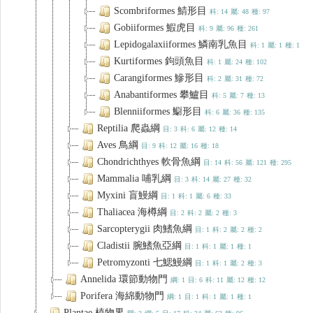
Scombriformes 鯖形目
科: 14
屬: 48
種: 97
Gobiiformes 鰕虎目
科: 9
屬: 96
種: 261
Lepidogalaxiiformes 鱗南乳魚目
科: 1
屬: 1
種: 1
Kurtiformes 鉤頭魚目
科: 1
屬: 24
種: 102
Carangiformes 鰺形目
科: 2
屬: 31
種: 72
Anabantiformes 攀鱸目
科: 5
屬: 7
種: 13
Blenniiformes 䲁形目
科: 6
屬: 36
種: 135
Reptilia 爬蟲綱
目: 3
科: 6
屬: 12
種: 14
Aves 鳥綱
目: 9
科: 12
屬: 16
種: 18
Chondrichthyes 軟骨魚綱
目: 14
科: 56
屬: 121
種: 295
Mammalia 哺乳綱
目: 3
科: 14
屬: 27
種: 32
Myxini 盲鰻綱
目: 1
科: 1
屬: 6
種: 33
Thaliacea 海樽綱
目: 2
科: 2
屬: 2
種: 3
Sarcopterygii 肉鰭魚綱
目: 1
科: 2
屬: 2
種: 2
Cladistii 腕鰭魚亞綱
目: 1
科: 1
屬: 1
種: 1
Petromyzonti 七鰓鰻綱
目: 1
科: 1
屬: 2
種: 3
Annelida 環節動物門
綱: 1
目: 6
科: 11
屬: 12
種: 12
Porifera 海綿動物門
綱: 1
目: 1
科: 1
屬: 1
種: 1
Plantae 植物界