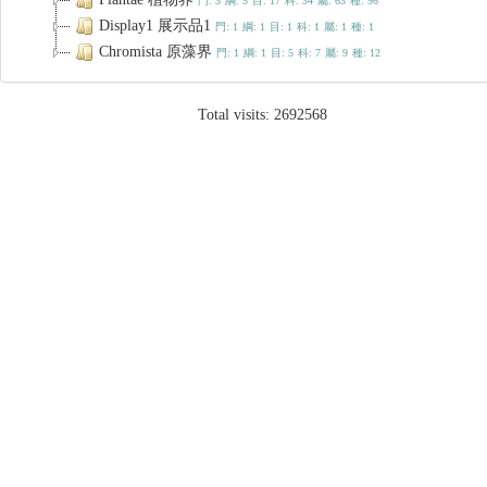
門: 3
綱: 5
目: 17
科: 34
屬: 63
種: 96
Display1 展示品1
門: 1
綱: 1
目: 1
科: 1
屬: 1
種: 1
Chromista 原藻界
門: 1
綱: 1
目: 5
科: 7
屬: 9
種: 12
Total visits:
2692568