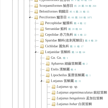
科: 9
屬: 65
種: 110
Scorpaeniformes 鮋形目
科: 20
屬: 94
種: 264
Beloniformes 鶴鱵目
科: 6
屬: 21
種: 55
Perciformes 鱸形目
科: 66
屬: 318
種: 1071
Percophidae 鱸鰧科
屬: 4
種: 12
Serranidae 鮨科
屬: 20
種: 84
Cepolidae 赤刀魚科
屬: 6
種: 22
Sparidae 鯛科(改刺尾鯛目)
屬: 8
種: 20
Cichlidae 麗魚科
屬: 11
種: 17
Lutjanidae 笛鯛科
屬: 14
種: 64
Gn. Gn.
種: 1
Aphareus 細齒笛鯛屬
種: 2
Etelis 濱鯛屬
種: 4
Lipocheilus 葉唇笛鯛屬
種: 1
Lutjanus 笛鯛屬
種: 31
Lutjanus
sp. sp.
Lutjanus
argentimaculatus
銀紋笛鯛
Lutjanus
bengalensis
孟加拉笛鯛
Lutjanus
bohar
白斑笛鯛