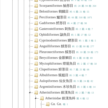
科: 9
屬: 65
種: 110
Scorpaeniformes 鮋形目
科: 20
屬: 94
種: 264
Beloniformes 鶴鱵目
科: 6
屬: 21
種: 55
Perciformes 鱸形目
科: 66
屬: 318
種: 1071
Gadiformes 鱈形目
科: 4
屬: 27
種: 98
Gasterosteiformes 刺魚目
科: 2
屬: 4
種: 7
Ophidiiformes 鼬魚目
科: 5
屬: 27
種: 52
Cyprinodontiformes 鱂形目
科: 1
屬: 3
種: 5
Anguilliformes 鰻形目
科: 13
屬: 80
種: 277
Pleuronectiformes 鰈形目
科: 10
屬: 59
種: 173
Beryciformes 金眼鯛目
科: 6
屬: 18
種: 69
Myctophiformes 燈籠魚目
科: 2
屬: 17
種: 50
Clupeiformes 鯡形目
科: 7
屬: 25
種: 68
Albuliformes 狐鰮目
科: 3
屬: 4
種: 7
Aulopiformes 仙女魚目
科: 9
屬: 24
種: 82
Argentiniformes 水珍魚目
科: 3
屬: 6
種: 14
Atheriniformes 銀漢魚目
科: 2
屬: 7
種: 13
Atherinidae 銀漢魚科
屬: 6
種: 12
Gn. Gn.
種: 1