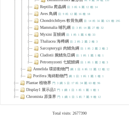
科: 6
屬: 36
種: 135
Reptilia 爬蟲綱
目: 3
科: 6
屬: 12
種: 14
Aves 鳥綱
目: 9
科: 12
屬: 16
種: 18
Chondrichthyes 軟骨魚綱
目: 14
科: 56
屬: 121
種: 295
Mammalia 哺乳綱
目: 3
科: 14
屬: 27
種: 32
Myxini 盲鰻綱
目: 1
科: 1
屬: 6
種: 33
Thaliacea 海樽綱
目: 2
科: 2
屬: 2
種: 3
Sarcopterygii 肉鰭魚綱
目: 1
科: 2
屬: 2
種: 2
Cladistii 腕鰭魚亞綱
目: 1
科: 1
屬: 1
種: 1
Petromyzonti 七鰓鰻綱
目: 1
科: 1
屬: 2
種: 3
Annelida 環節動物門
綱: 1
目: 6
科: 11
屬: 12
種: 12
Porifera 海綿動物門
綱: 1
目: 1
科: 1
屬: 1
種: 1
Plantae 植物界
門: 3
綱: 5
目: 17
科: 34
屬: 63
種: 96
Display1 展示品1
門: 1
綱: 1
目: 1
科: 1
屬: 1
種: 1
Chromista 原藻界
門: 1
綱: 1
目: 5
科: 7
屬: 9
種: 12
Total visits:
2677390