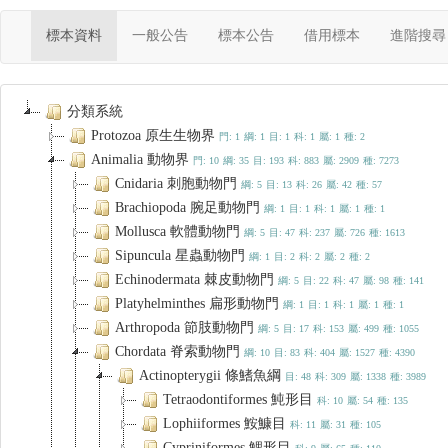
(current)
標本資料
一般公告
標本公告
借用標本
進階搜尋
分類系統
Protozoa 原生生物界
門: 1
綱: 1
目: 1
科: 1
屬: 1
種: 2
Animalia 動物界
門: 10
綱: 35
目: 193
科: 883
屬: 2909
種: 7273
Cnidaria 刺胞動物門
綱: 5
目: 13
科: 26
屬: 42
種: 57
Brachiopoda 腕足動物門
綱: 1
目: 1
科: 1
屬: 1
種: 1
Mollusca 軟體動物門
綱: 5
目: 47
科: 237
屬: 726
種: 1613
Sipuncula 星蟲動物門
綱: 1
目: 2
科: 2
屬: 2
種: 2
Echinodermata 棘皮動物門
綱: 5
目: 22
科: 47
屬: 98
種: 141
Platyhelminthes 扁形動物門
綱: 1
目: 1
科: 1
屬: 1
種: 1
Arthropoda 節肢動物門
綱: 5
目: 17
科: 153
屬: 499
種: 1055
Chordata 脊索動物門
綱: 10
目: 83
科: 404
屬: 1527
種: 4390
Actinopterygii 條鰭魚綱
目: 48
科: 309
屬: 1338
種: 3989
Tetraodontiformes 魨形目
科: 10
屬: 54
種: 135
Lophiiformes 鮟鱇目
科: 11
屬: 31
種: 105
Cypriniformes 鯉形目