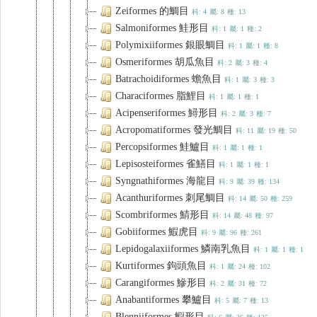
Zeiformes 的鯛目
科: 4
屬: 8
種: 13
Salmoniformes 鮭形目
科: 1
屬: 1
種: 2
Polymixiiformes 銀眼鯛目
科: 1
屬: 1
種: 8
Osmeriformes 胡瓜魚目
科: 2
屬: 3
種: 4
Batrachoidiformes 蟾魚目
科: 1
屬: 3
種: 3
Characiformes 脂鯉目
科: 1
屬: 1
種: 1
Acipenseriformes 鱘形目
科: 2
屬: 3
種: 7
Acropomatiformes 發光鯛目
科: 11
屬: 19
種: 50
Percopsiformes 鮭鱸目
科: 1
屬: 1
種: 1
Lepisosteiformes 雀鱔目
科: 1
屬: 1
種: 1
Syngnathiformes 海龍目
科: 9
屬: 39
種: 134
Acanthuriformes 刺尾鯛目
科: 14
屬: 50
種: 259
Scombriformes 鯖形目
科: 14
屬: 48
種: 97
Gobiiformes 鰕虎目
科: 9
屬: 96
種: 261
Lepidogalaxiiformes 鱗南乳魚目
科: 1
屬: 1
種: 1
Kurtiformes 鉤頭魚目
科: 1
屬: 24
種: 102
Carangiformes 鰺形目
科: 2
屬: 31
種: 72
Anabantiformes 攀鱸目
科: 5
屬: 7
種: 13
Blenniiformes 䲁形目